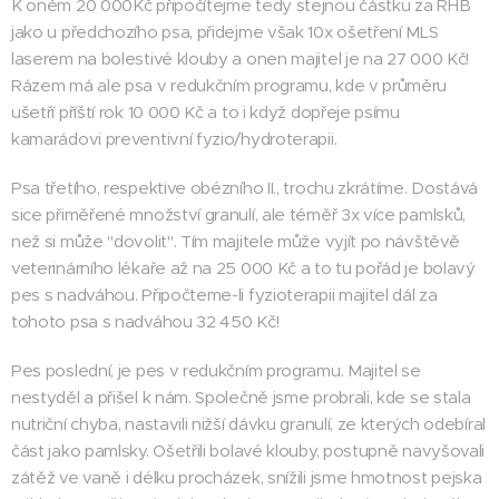
K oněm 20 000Kč připočítejme tedy stejnou částku za RHB
jako u předchozího psa, přidejme však 10x ošetření MLS
laserem na bolestivé klouby a onen majitel je na 27 000 Kč!
Rázem má ale psa v redukčním programu, kde v průměru
ušetří příští rok 10 000 Kč a to i když dopřeje psímu
kamarádovi preventivní fyzio/hydroterapii.
Psa třetího, respektive obézního II., trochu zkrátíme. Dostává
sice přiměřené množství granulí, ale téměř 3x více pamlsků,
než si může "dovolit". Tím majitele může vyjít po návštěvě
veterinárního lékaře až na 25 000 Kč a to tu pořád je bolavý
pes s nadváhou. Připočteme-li fyzioterapii majitel dál za
tohoto psa s nadváhou 32 450 Kč!
Pes poslední, je pes v redukčním programu. Majitel se
nestyděl a přišel k nám. Společně jsme probrali, kde se stala
nutriční chyba, nastavili nižší dávku granulí, ze kterých odebíral
část jako pamlsky. Ošetřili bolavé klouby, postupně navyšovali
zátěž ve vaně i délku procházek, snížili jsme hmotnost pejska