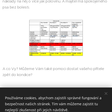
náklady na něj o více jak polovinu. A majitel má spokojeného
psa bez bolesti.
A co Vy? Můžeme Vám také pomoci dostat vašeho přítele
zpět do kondice?
Share
Používáme cookies, abychom zajistili správné fungování a
bezpečnost našich stránek. Tím vám můžeme zajistit tu
nejlepší zkušenost při jejich návštěvě.