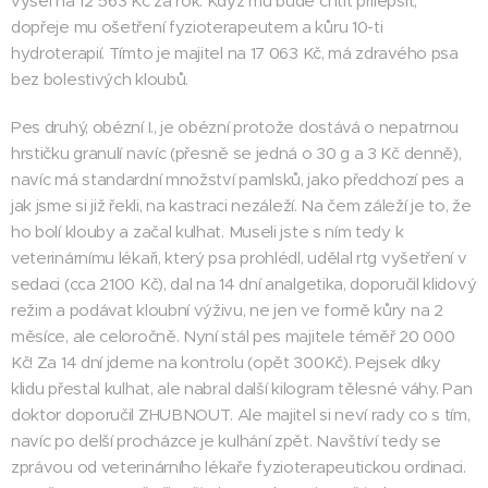
vyšel na 12 563 Kč za rok. Když mu bude chtít přilepšit,
dopřeje mu ošetření fyzioterapeutem a kůru 10-ti
hydroterapií. Tímto je majitel na 17 063 Kč, má zdravého psa
bez bolestivých kloubů.
Pes druhý, obézní I., je obézní protože dostává o nepatrnou
hrstičku granulí navíc (přesně se jedná o 30 g a 3 Kč denně),
navíc má standardní množství pamlsků, jako předchozí pes a
jak jsme si již řekli, na kastraci nezáleží. Na čem záleží je to, že
ho bolí klouby a začal kulhat. Museli jste s ním tedy k
veterinárnímu lékaři, který psa prohlédl, udělal rtg vyšetření v
sedaci (cca 2100 Kč), dal na 14 dní analgetika, doporučil klidový
režim a podávat kloubní výživu, ne jen ve formě kůry na 2
měsíce, ale celoročně. Nyní stál pes majitele téměř 20 000
Kč! Za 14 dní jdeme na kontrolu (opět 300Kč). Pejsek díky
klidu přestal kulhat, ale nabral další kilogram tělesné váhy. Pan
doktor doporučil ZHUBNOUT. Ale majitel si neví rady co s tím,
navíc po delší procházce je kulhání zpět. Navštíví tedy se
zprávou od veterinárního lékaře fyzioterapeutickou ordinaci.