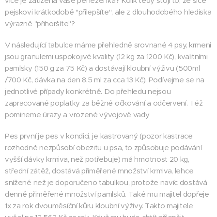
více je zatížena vaše peněženka? Kolik tedy stojí to, že sice
pejskovi krátkodobě "přilepšíte", ale z dlouhodobého hlediska
výrazně "přihoršíte"?
V následující tabulce máme přehledně srovnané 4 psy, krmeni
jsou granulemi uspokojivé kvality (12 kg za 1200 Kč), kvalitními
pamlsky (150 g za 75 Kč) a dostávají kloubní výživu (500ml
/700 Kč, dávka na den 8,5 ml za cca 13 Kč). Podívejme se na
jednotlivé případy konkrétně. Do přehledu nejsou
zapracované poplatky za běžné očkování a odčervení. Též
pomineme úrazy a vrozené vývojové vady.
Pes první je pes v kondici, je kastrovaný (pozor kastrace
rozhodně nezpůsobí obezitu u psa, to způsobuje podávání
vyšší dávky krmiva, než potřebuje) má hmotnost 20 kg,
střední zátěž, dostává přiměřené množství krmiva, lehce
snížené než je doporučeno tabulkou, protože navíc dostává
denně přiměřené množství pamlsků. Také mu majitel dopřeje
1x za rok dvouměsíční kůru kloubní výživy. Takto majitele