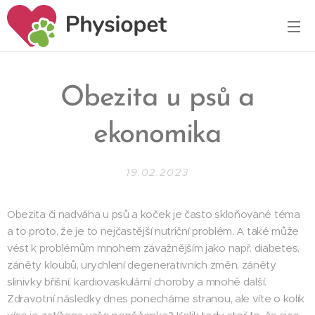
Obezita u psů a
ekonomika
19.02.2023
Obezita či nadváha u psů a koček je často skloňované téma
a to proto, že je to nejčastější nutriční problém. A také může
vést k problémům mnohem závažnějším jako např. diabetes,
záněty kloubů, urychlení degenerativních změn, záněty
slinivky břišní, kardiovaskulární choroby a mnohé další.
Zdravotní následky dnes ponecháme stranou, ale víte o kolik